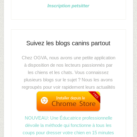
Inscription petsitter
Suivez les blogs canins partout
Chez OGVA, nous avons une petite application
à disposition de nos lecteurs passionnés par
les chiens et les chats. Vous connaissez
plusieurs blogs sur le sujet ? Nous les avons
regroupés pour voir rapidement leurs actualités
NOUVEAU: Une Éducatrice professionnelle
dévoile la méthode qui fonctionne à tous les
coups pour dresser votre chien en 15 minutes