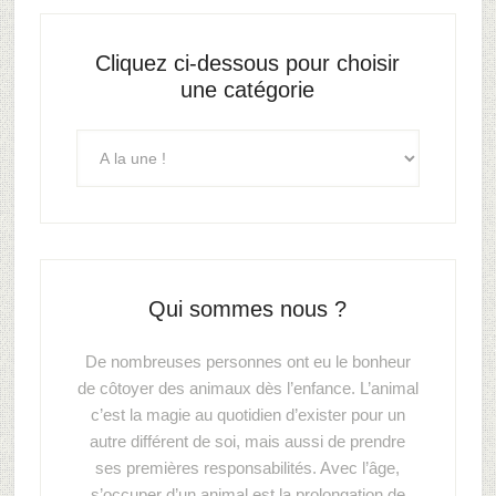
Cliquez ci-dessous pour choisir
une catégorie
Qui sommes nous ?
De nombreuses personnes ont eu le bonheur
de côtoyer des animaux dès l’enfance. L’animal
c’est la magie au quotidien d’exister pour un
autre différent de soi, mais aussi de prendre
ses premières responsabilités. Avec l’âge,
s’occuper d’un animal est la prolongation de