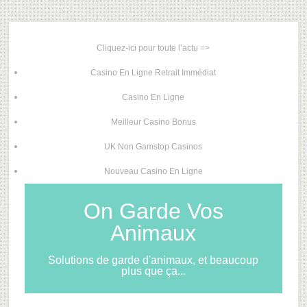
Cliquez-ici pour toute l’actu =>
Casino En Ligne Retrait Immédiat
Casino En Ligne
Meilleur Casino Bonus
UK Non Gamstop Casinos
Nouveau Casino En Ligne
On Garde Vos
Animaux
Solutions de garde d'animaux, et beaucoup
plus que ça...