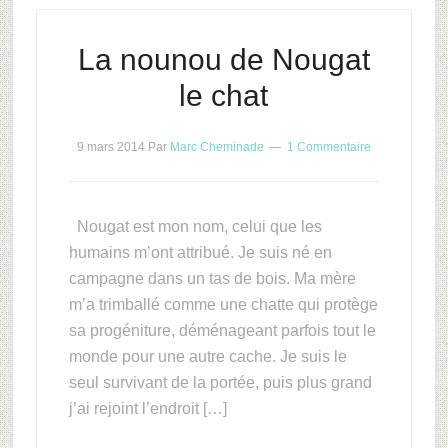
La nounou de Nougat
le chat
9 mars 2014
Par
Marc Cheminade
1 Commentaire
Nougat est mon nom, celui que les
humains m’ont attribué. Je suis né en
campagne dans un tas de bois. Ma mère
m’a trimballé comme une chatte qui protège
sa progéniture, déménageant parfois tout le
monde pour une autre cache. Je suis le
seul survivant de la portée, puis plus grand
j’ai rejoint l’endroit […]