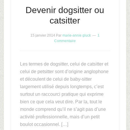
Devenir dogsitter ou
catsitter
15 janvier 2014
Par
marie-annie gluck
1
Commentaire
Les termes de dogsitter, celui de catsitter et
celui de petsitter sont d’origine anglophone
et découlent de celui de baby-sitter
largement utilisé depuis longtemps, c’est
surtout un raccourci pratique qui exprime
bien ce que cela veut dire. Par la, tout le
monde comprend qu’il ne s’agit pas d’une
activité professionnelle, mais d’un petit
boulot occasionnel. […]