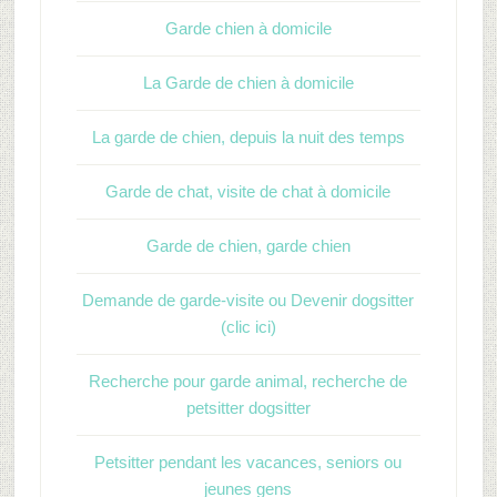
Garde chien à domicile
La Garde de chien à domicile
La garde de chien, depuis la nuit des temps
Garde de chat, visite de chat à domicile
Garde de chien, garde chien
Demande de garde-visite ou Devenir dogsitter
(clic ici)
Recherche pour garde animal, recherche de
petsitter dogsitter
Petsitter pendant les vacances, seniors ou
jeunes gens