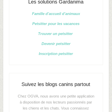
Les solutions Gardanima
Famille d’accueil d’animaux
Petsitter pour les vacances
Trouver un petsitter
Devenir petsitter
Inscription petsitter
Suivez les blogs canins partout
Chez OGVA, nous avons une petite application
à disposition de nos lecteurs passionnés par
les chiens et les chats. Vous connaissez