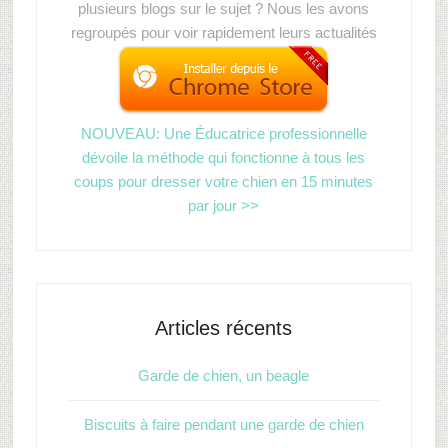
plusieurs blogs sur le sujet ? Nous les avons
regroupés pour voir rapidement leurs actualités
NOUVEAU: Une Éducatrice professionnelle
dévoile la méthode qui fonctionne à tous les
coups pour dresser votre chien en 15 minutes
par jour >>
Articles récents
Garde de chien, un beagle
Biscuits à faire pendant une garde de chien