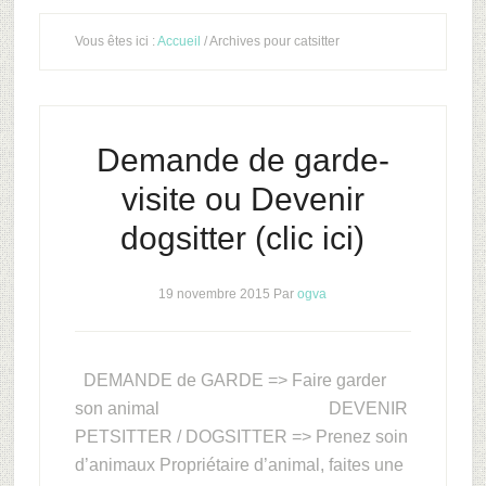
Vous êtes ici :
Accueil
/ Archives pour catsitter
Demande de garde-
visite ou Devenir
dogsitter (clic ici)
19 novembre 2015
Par
ogva
DEMANDE de GARDE => Faire garder
son animal DEVENIR
PETSITTER / DOGSITTER => Prenez soin
d’animaux Propriétaire d’animal, faites une