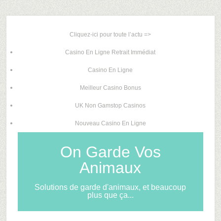
Cliquez-ici pour toute l’actu =>
Casino En Ligne Retrait Immédiat
Casino En Ligne
Meilleur Casino Bonus
UK Non Gamstop Casinos
Nouveau Casino En Ligne
On Garde Vos
Animaux
Solutions de garde d'animaux, et beaucoup
plus que ça...