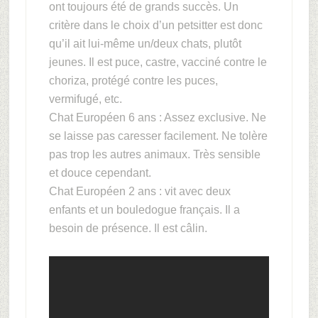
ont toujours été de grands succès. Un
critère dans le choix d’un petsitter est donc
qu’il ait lui-même un/deux chats, plutôt
jeunes. Il est puce, castre, vacciné contre le
choriza, protégé contre les puces,
vermifugé, etc.
Chat Européen 6 ans : Assez exclusive. Ne
se laisse pas caresser facilement. Ne tolère
pas trop les autres animaux. Très sensible
et douce cependant.
Chat Européen 2 ans : vit avec deux
enfants et un bouledogue français. Il a
besoin de présence. Il est câlin.