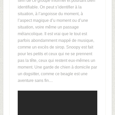
sein de ce groupe informel et pourtant bien
identifiable. On peut s’identifier à la
situation, à l’angoisse du moment, à
l’aspect magique d’u moment ou d’une
situation, voire même un passage
mélancolique. Il est vrai que le tout est
parfois abondamment mappé de musique,
comme un excès de sirop. Snoopy est fait
pour les petits et ceux qui ne se prennent
pas la tête, ceux qui restent eux-mêmes un
moment. Une garde de chien à domicile par
un dogsitter, comme ce beagle est une
aventure sans fin…