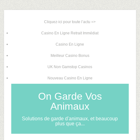
Cliquez-ici pour toute l’actu =>
Casino En Ligne Retrait Immédiat
Casino En Ligne
Meilleur Casino Bonus
UK Non Gamstop Casinos
Nouveau Casino En Ligne
On Garde Vos
Animaux
Solutions de garde d'animaux, et beaucoup
plus que ça...