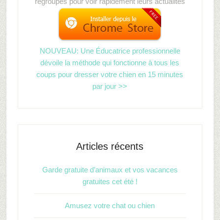
regroupés pour voir rapidement leurs actualités
NOUVEAU: Une Éducatrice professionnelle
dévoile la méthode qui fonctionne à tous les
coups pour dresser votre chien en 15 minutes
par jour >>
Articles récents
Garde gratuite d’animaux et vos vacances
gratuites cet été !
Amusez votre chat ou chien