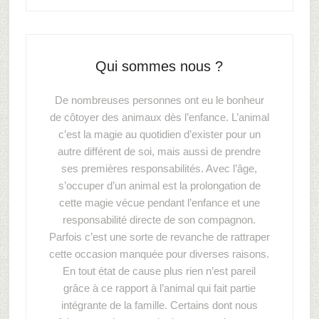
Qui sommes nous ?
De nombreuses personnes ont eu le bonheur
de côtoyer des animaux dès l’enfance. L’animal
c’est la magie au quotidien d’exister pour un
autre différent de soi, mais aussi de prendre
ses premières responsabilités. Avec l’âge,
s’occuper d’un animal est la prolongation de
cette magie vécue pendant l’enfance et une
responsabilité directe de son compagnon.
Parfois c’est une sorte de revanche de rattraper
cette occasion manquée pour diverses raisons.
En tout état de cause plus rien n’est pareil
grâce à ce rapport à l’animal qui fait partie
intégrante de la famille. Certains dont nous