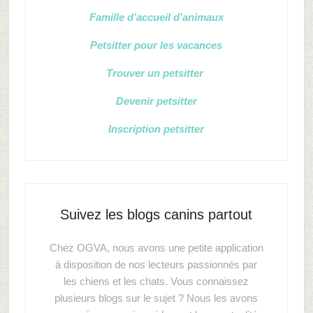
Famille d’accueil d’animaux
Petsitter pour les vacances
Trouver un petsitter
Devenir petsitter
Inscription petsitter
Suivez les blogs canins partout
Chez OGVA, nous avons une petite application
à disposition de nos lecteurs passionnés par
les chiens et les chats. Vous connaissez
plusieurs blogs sur le sujet ? Nous les avons