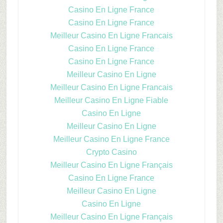
Casino En Ligne France
Casino En Ligne France
Meilleur Casino En Ligne Francais
Casino En Ligne France
Casino En Ligne France
Meilleur Casino En Ligne
Meilleur Casino En Ligne Francais
Meilleur Casino En Ligne Fiable
Casino En Ligne
Meilleur Casino En Ligne
Meilleur Casino En Ligne France
Crypto Casino
Meilleur Casino En Ligne Français
Casino En Ligne France
Meilleur Casino En Ligne
Casino En Ligne
Meilleur Casino En Ligne Français