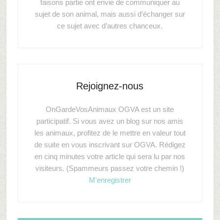
faisons partie ont envie de communiquer au
sujet de son animal, mais aussi d’échanger sur
ce sujet avec d’autres chanceux.
Rejoignez-nous
OnGardeVosAnimaux OGVA est un site
participatif. Si vous avez un blog sur nos amis
les animaux, profitez de le mettre en valeur tout
de suite en vous inscrivant sur OGVA. Rédigez
en cinq minutes votre article qui sera lu par nos
visiteurs. (Spammeurs passez votre chemin !)
M'enregistrer