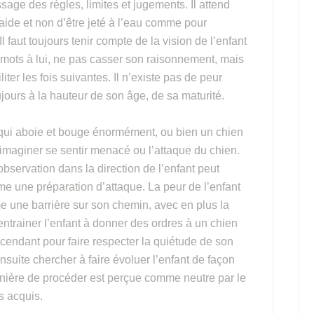
age des règles, limites et jugements. Il attend
’aide et non d’être jeté à l’eau comme pour
 faut toujours tenir compte de la vision de l’enfant
mots à lui, ne pas casser son raisonnement, mais
iter les fois suivantes. Il n’existe pas de peur
ujours à la hauteur de son âge, de sa maturité.
qui aboie et bouge énormément, ou bien un chien
ire imaginer se sentir menacé ou l’attaque du chien.
 observation dans la direction de l’enfant peut
mme une préparation d’attaque. La peur de l’enfant
me une barrière sur son chemin, avec en plus la
à entrainer l’enfant à donner des ordres à un chien
’ascendant pour faire respecter la quiétude de son
Ensuite chercher à faire évoluer l’enfant de façon
anière de procéder est perçue comme neutre par le
s acquis.