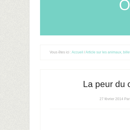
O
Vous êtes ici :
Accueil
/
Article sur les animaux, bill
La peur du c
27 février 2014
Pa