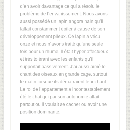
d’en avoir davantage ce qui a résolu le
problème de l’envahissement. Nous avons
aussi possédé un lapin angora nain qu’il
fallait constamment épiler à cause de son
développement pileux. Ce lapin a vécu
onze et nous n’avons traité qu’une seule
fois pour un rhume. Il était hyper affectueux
et très tolérant avec les enfants qu’il
supportait passivement. J’ai aussi aimé le
chant des oiseaux en grande cage, surtout
le matin lorsque ils démarraient leur chant.
Le roi de l’appartement a incontestablement
été le chat qui par son autonomie allait
partout ou il voulait se cacher ou avoir une
position dominante.