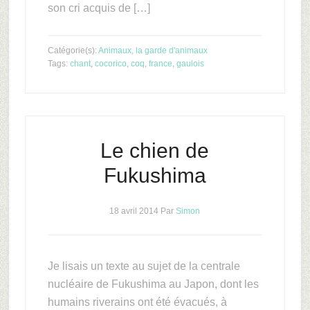
son cri acquis de […]
Catégorie(s):
Animaux, la garde d'animaux
Tags:
chant
,
cocorico
,
coq
,
france
,
gaulois
Le chien de
Fukushima
18 avril 2014
Par
Simon
Je lisais un texte au sujet de la centrale
nucléaire de Fukushima au Japon, dont les
humains riverains ont été évacués, à