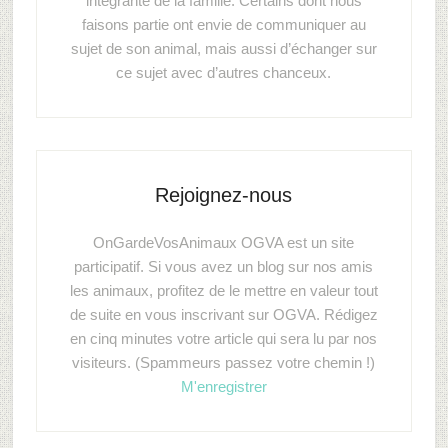
intégrante de la famille. Certains dont nous
faisons partie ont envie de communiquer au
sujet de son animal, mais aussi d’échanger sur
ce sujet avec d’autres chanceux.
Rejoignez-nous
OnGardeVosAnimaux OGVA est un site
participatif. Si vous avez un blog sur nos amis
les animaux, profitez de le mettre en valeur tout
de suite en vous inscrivant sur OGVA. Rédigez
en cinq minutes votre article qui sera lu par nos
visiteurs. (Spammeurs passez votre chemin !)
M'enregistrer