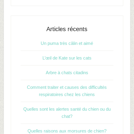
Articles récents
Un puma très câlin et aimé
L’œil de Kate sur les cats
Arbre à chats citadins
Comment traiter et causes des difficultés
respiratoires chez les chiens
Quelles sont les alertes santé du chien ou du
chat?
Quelles raisons aux morsures de chien?