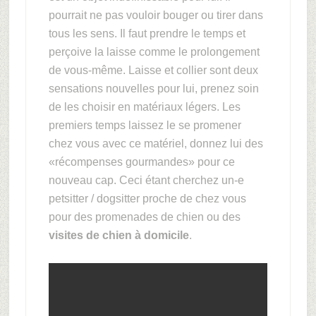
pourrait ne pas vouloir bouger ou tirer dans
tous les sens. Il faut prendre le temps et
perçoive la laisse comme le prolongement
de vous-même. Laisse et collier sont deux
sensations nouvelles pour lui, prenez soin
de les choisir en matériaux légers. Les
premiers temps laissez le se promener
chez vous avec ce matériel, donnez lui des
«récompenses gourmandes» pour ce
nouveau cap. Ceci étant cherchez un-e
petsitter / dogsitter proche de chez vous
pour des promenades de chien ou des
visites de chien à domicile
.