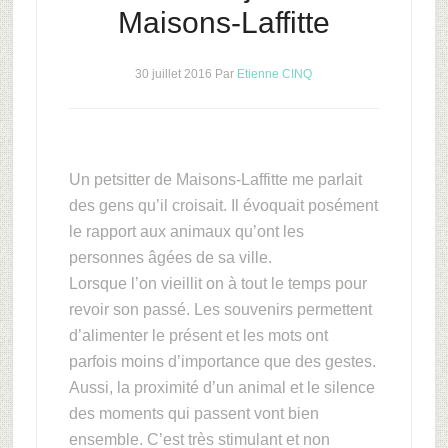
Maisons-Laffitte
30 juillet 2016
Par
Etienne CINQ
Un petsitter de Maisons-Laffitte me parlait
des gens qu’il croisait. Il évoquait posément
le rapport aux animaux qu’ont les
personnes âgées de sa ville.
Lorsque l’on vieillit on à tout le temps pour
revoir son passé. Les souvenirs permettent
d’alimenter le présent et les mots ont
parfois moins d’importance que des gestes.
Aussi, la proximité d’un animal et le silence
des moments qui passent vont bien
ensemble. C’est très stimulant et non