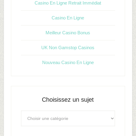
Casino En Ligne Retrait Immédiat
Casino En Ligne
Meilleur Casino Bonus
UK Non Gamstop Casinos
Nouveau Casino En Ligne
Choisissez un sujet