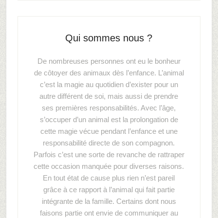
Qui sommes nous ?
De nombreuses personnes ont eu le bonheur
de côtoyer des animaux dès l’enfance. L’animal
c’est la magie au quotidien d’exister pour un
autre différent de soi, mais aussi de prendre
ses premières responsabilités. Avec l’âge,
s’occuper d’un animal est la prolongation de
cette magie vécue pendant l’enfance et une
responsabilité directe de son compagnon.
Parfois c’est une sorte de revanche de rattraper
cette occasion manquée pour diverses raisons.
En tout état de cause plus rien n’est pareil
grâce à ce rapport à l’animal qui fait partie
intégrante de la famille. Certains dont nous
faisons partie ont envie de communiquer au