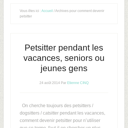
Vous êtes ici :
Accueil
/ Archives pour comment devenir
petsitter
Petsitter pendant les
vacances, seniors ou
jeunes gens
24 août 2014
Par
Etienne CINQ
On cherche toujours des petsitters /
dogsitters / catsitter pendant les vacances,
comment devenir petsitter pour n’utiliser
que ce terme, faut-il en chercher un plus