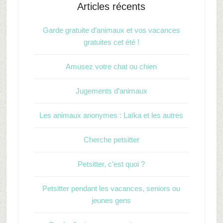
Articles récents
Garde gratuite d’animaux et vos vacances
gratuites cet été !
Amusez votre chat ou chien
Jugements d’animaux
Les animaux anonymes : Laïka et les autres
Cherche petsitter
Petsitter, c’est quoi ?
Petsitter pendant les vacances, seniors ou
jeunes gens