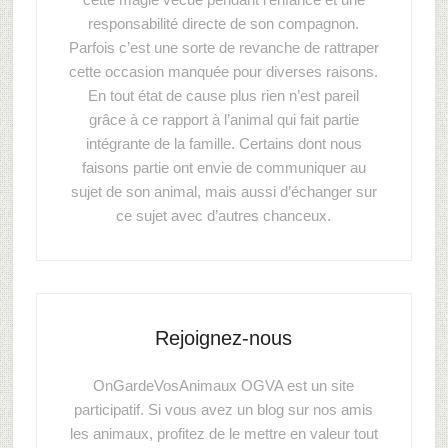
responsabilité directe de son compagnon.
Parfois c’est une sorte de revanche de rattraper
cette occasion manquée pour diverses raisons.
En tout état de cause plus rien n’est pareil
grâce à ce rapport à l’animal qui fait partie
intégrante de la famille. Certains dont nous
faisons partie ont envie de communiquer au
sujet de son animal, mais aussi d’échanger sur
ce sujet avec d’autres chanceux.
Rejoignez-nous
OnGardeVosAnimaux OGVA est un site
participatif. Si vous avez un blog sur nos amis
les animaux, profitez de le mettre en valeur tout