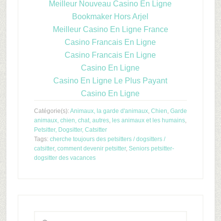
Meilleur Nouveau Casino En Ligne
Bookmaker Hors Arjel
Meilleur Casino En Ligne France
Casino Francais En Ligne
Casino Francais En Ligne
Casino En Ligne
Casino En Ligne Le Plus Payant
Casino En Ligne
Catégorie(s):
Animaux, la garde d'animaux
,
Chien
,
Garde
animaux, chien, chat, autres
,
les animaux et les humains
,
Petsitter, Dogsitter, Catsitter
Tags:
cherche toujours des petsitters / dogsitters /
catsitter
,
comment devenir petsitter
,
Seniors petsitter-
dogsitter des vacances