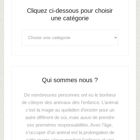
Cliquez ci-dessous pour choisir
une catégorie
Qui sommes nous ?
De nombreuses personnes ont eu le bonheur
de côtoyer des animaux dès l’enfance. L’animal
c’est la magie au quotidien d’exister pour un
autre différent de soi, mais aussi de prendre
ses premières responsabilités. Avec l’âge,
s’occuper d’un animal est la prolongation de
cette magie vécue pendant l’enfance et une