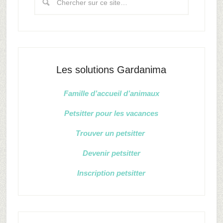
Les solutions Gardanima
Famille d’accueil d’animaux
Petsitter pour les vacances
Trouver un petsitter
Devenir petsitter
Inscription petsitter