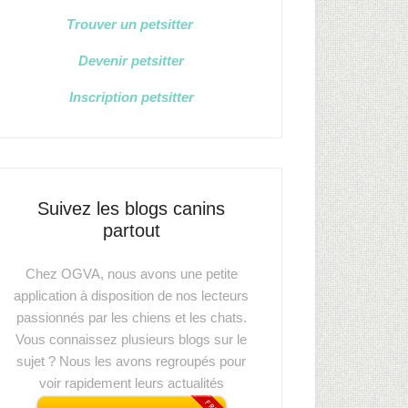
Trouver un petsitter
Devenir petsitter
Inscription petsitter
Suivez les blogs canins
partout
Chez OGVA, nous avons une petite
application à disposition de nos lecteurs
passionnés par les chiens et les chats.
Vous connaissez plusieurs blogs sur le
sujet ? Nous les avons regroupés pour
voir rapidement leurs actualités