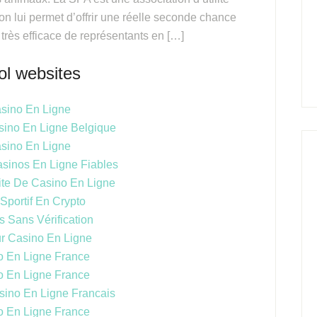
on lui permet d’offrir une réelle seconde chance
très efficace de représentants en […]
ol websites
sino En Ligne
sino En Ligne Belgique
sino En Ligne
asinos En Ligne Fiables
te De Casino En Ligne
 Sportif En Crypto
 Sans Vérification
ur Casino En Ligne
o En Ligne France
o En Ligne France
sino En Ligne Francais
o En Ligne France