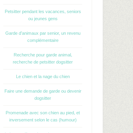
Petsitter pendant les vacances, seniors
ou jeunes gens
Garde d’animaux par senior, un revenu
complémentaire
Recherche pour garde animal,
recherche de petsitter dogsitter
Le chien et la nage du chien
Faire une demande de garde ou devenir
dogsitter
Promenade avec son chien au pied, et
inversement selon le cas (humour)