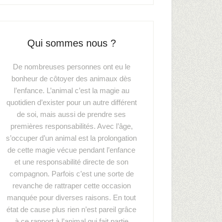
Qui sommes nous ?
De nombreuses personnes ont eu le
bonheur de côtoyer des animaux dès
l’enfance. L’animal c’est la magie au
quotidien d’exister pour un autre différent
de soi, mais aussi de prendre ses
premières responsabilités. Avec l’âge,
s’occuper d’un animal est la prolongation
de cette magie vécue pendant l’enfance
et une responsabilité directe de son
compagnon. Parfois c’est une sorte de
revanche de rattraper cette occasion
manquée pour diverses raisons. En tout
état de cause plus rien n’est pareil grâce
à ce rapport à l’animal qui fait partie