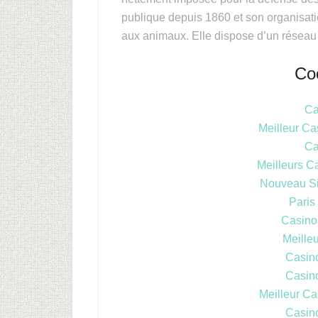
publique depuis 1860 et son organisati
aux animaux. Elle dispose d’un réseau 
Co
Ca
Meilleur Ca
Ca
Meilleurs C
Nouveau Si
Paris
Casinos
Meille
Casin
Casin
Meilleur Ca
Casin