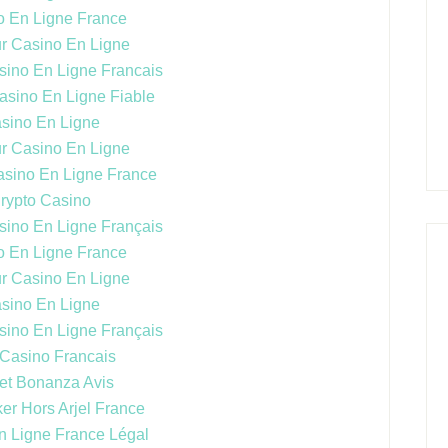
o En Ligne France
ur Casino En Ligne
sino En Ligne Francais
asino En Ligne Fiable
sino En Ligne
ur Casino En Ligne
asino En Ligne France
rypto Casino
sino En Ligne Français
o En Ligne France
ur Casino En Ligne
sino En Ligne
sino En Ligne Français
 Casino Francais
t Bonanza Avis
r Hors Arjel France
n Ligne France Légal