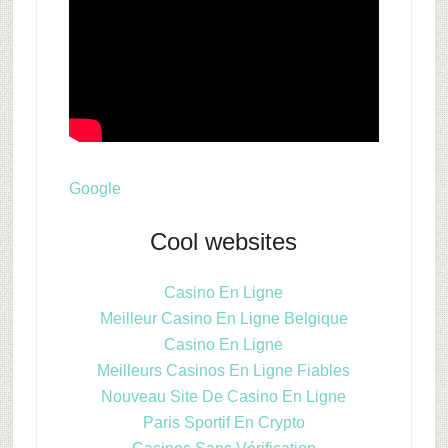
Google
Cool websites
Casino En Ligne
Meilleur Casino En Ligne Belgique
Casino En Ligne
Meilleurs Casinos En Ligne Fiables
Nouveau Site De Casino En Ligne
Paris Sportif En Crypto