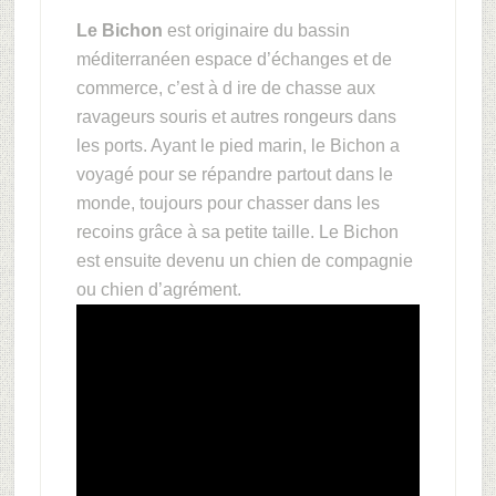
Le Bichon
est originaire du bassin
méditerranéen espace d’échanges et de
commerce, c’est à d ire de chasse aux
ravageurs souris et autres rongeurs dans
les ports. Ayant le pied marin, le Bichon a
voyagé pour se répandre partout dans le
monde, toujours pour chasser dans les
recoins grâce à sa petite taille. Le Bichon
est ensuite devenu un chien de compagnie
ou chien d’agrément.