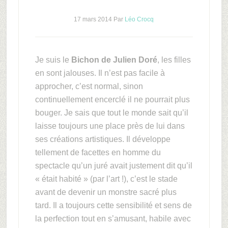
17 mars 2014
Par
Léo Crocq
Je suis le
Bichon de Julien Doré
, les filles
en sont jalouses. Il n’est pas facile à
approcher, c’est normal, sinon
continuellement encerclé il ne pourrait plus
bouger. Je sais que tout le monde sait qu’il
laisse toujours une place près de lui dans
ses créations artistiques. Il développe
tellement de facettes en homme du
spectacle qu’un juré avait justement dit qu’il
« était habité » (par l’art !), c’est le stade
avant de devenir un monstre sacré plus
tard. Il a toujours cette sensibilité et sens de
la perfection tout en s’amusant, habile avec