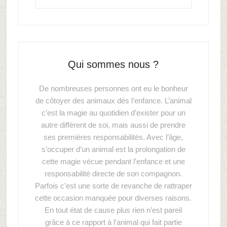
Qui sommes nous ?
De nombreuses personnes ont eu le bonheur
de côtoyer des animaux dès l’enfance. L’animal
c’est la magie au quotidien d’exister pour un
autre différent de soi, mais aussi de prendre
ses premières responsabilités. Avec l’âge,
s’occuper d’un animal est la prolongation de
cette magie vécue pendant l’enfance et une
responsabilité directe de son compagnon.
Parfois c’est une sorte de revanche de rattraper
cette occasion manquée pour diverses raisons.
En tout état de cause plus rien n’est pareil
grâce à ce rapport à l’animal qui fait partie