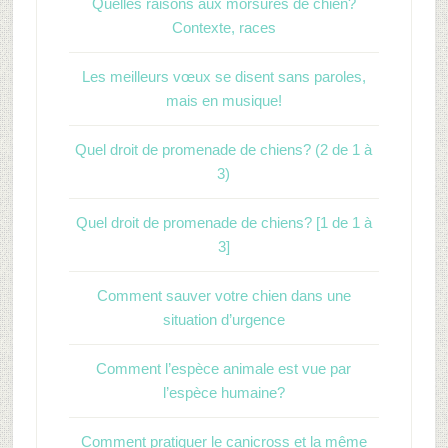
Quelles raisons aux morsures de chien?
Contexte, races
Les meilleurs vœux se disent sans paroles,
mais en musique!
Quel droit de promenade de chiens? (2 de 1 à
3)
Quel droit de promenade de chiens? [1 de 1 à
3]
Comment sauver votre chien dans une
situation d’urgence
Comment l’espèce animale est vue par
l’espèce humaine?
Comment pratiquer le canicross et la même