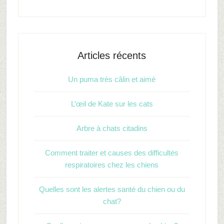
Articles récents
Un puma très câlin et aimé
L’œil de Kate sur les cats
Arbre à chats citadins
Comment traiter et causes des difficultés
respiratoires chez les chiens
Quelles sont les alertes santé du chien ou du
chat?