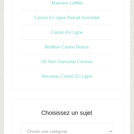
Maisons-Laffitte
Casino En Ligne Retrait Immédiat
Casino En Ligne
Meilleur Casino Bonus
UK Non Gamstop Casinos
Nouveau Casino En Ligne
Choisissez un sujet