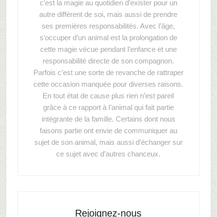
c’est la magie au quotidien d’exister pour un
autre différent de soi, mais aussi de prendre
ses premières responsabilités. Avec l’âge,
s’occuper d’un animal est la prolongation de
cette magie vécue pendant l’enfance et une
responsabilité directe de son compagnon.
Parfois c’est une sorte de revanche de rattraper
cette occasion manquée pour diverses raisons.
En tout état de cause plus rien n’est pareil
grâce à ce rapport à l’animal qui fait partie
intégrante de la famille. Certains dont nous
faisons partie ont envie de communiquer au
sujet de son animal, mais aussi d’échanger sur
ce sujet avec d’autres chanceux.
Rejoignez-nous