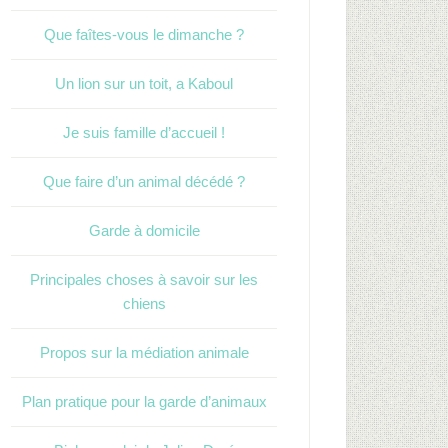
Que faîtes-vous le dimanche ?
Un lion sur un toit, a Kaboul
Je suis famille d’accueil !
Que faire d’un animal décédé ?
Garde à domicile
Principales choses à savoir sur les
chiens
Propos sur la médiation animale
Plan pratique pour la garde d’animaux