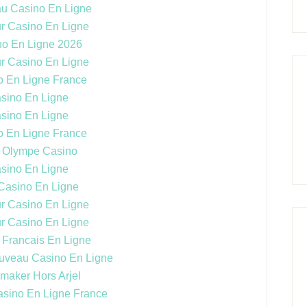
u Casino En Ligne
ur Casino En Ligne
no En Ligne 2026
ur Casino En Ligne
o En Ligne France
sino En Ligne
sino En Ligne
o En Ligne France
 Olympe Casino
sino En Ligne
Casino En Ligne
ur Casino En Ligne
ur Casino En Ligne
 Francais En Ligne
ouveau Casino En Ligne
maker Hors Arjel
asino En Ligne France