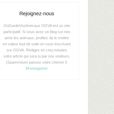
Rejoignez-nous
OnGardeVosAnimaux OGVA est un site
participatif. Si vous avez un blog sur nos
amis les animaux, profitez de le mettre
en valeur tout de suite en vous inscrivant
sur OGVA. Rédigez en cinq minutes
votre article qui sera lu par nos visiteurs.
(Spammeurs passez votre chemin !)
M'enregistrer