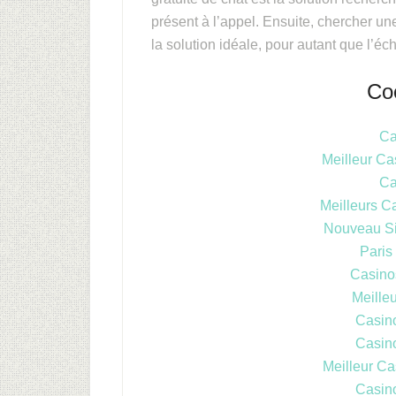
présent à l’appel. Ensuite, chercher u
la solution idéale, pour autant que l’é
Co
Ca
Meilleur Ca
Ca
Meilleurs C
Nouveau Si
Paris
Casinos
Meille
Casin
Casin
Meilleur Ca
Casin