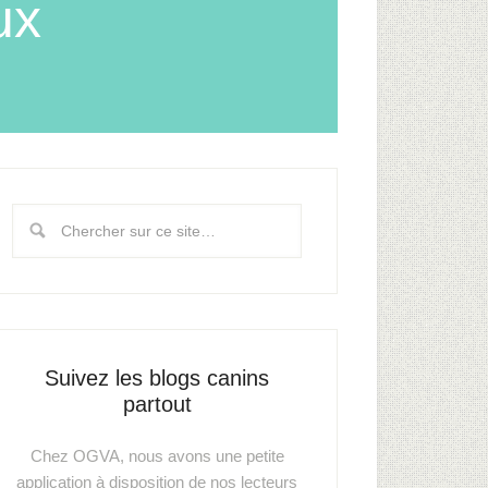
ux
Suivez les blogs canins
partout
Chez OGVA, nous avons une petite
application à disposition de nos lecteurs