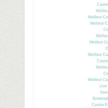
Casin
Meille
Meilleur Ca
Meilleur C
Ca
Meille
Meilleur C
C
Meilleur Ca
Casin
Meille
Ca
Meilleur Ca
Live
Swee
Bookmake
Casino E