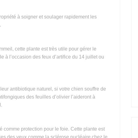
ropriété à soigner et soulager rapidement les
.
meil, cette plante est très utile pour gérer le
e à l’occasion des feux d’artifice du 14 juillet ou
eur antibiotique naturel, si votre chien souffre de
ifongiques des feuilles d’olivier l’aideront à
l.
sé comme protection pour le foie. Cette plante est
adies des yeux comme la sclérose nucléaire chez le