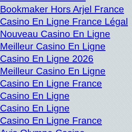
Bookmaker Hors Arjel France
Casino En Ligne France Légal
Nouveau Casino En Ligne
Meilleur Casino En Ligne
Casino En Ligne 2026
Meilleur Casino En Ligne
Casino En Ligne France
Casino En Ligne
Casino En Ligne
Casino En Ligne France