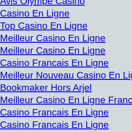
Avis Olympe Casino
Casino En Ligne
Top Casino En Ligne
Meilleur Casino En Ligne
Meilleur Casino En Ligne
Casino Francais En Ligne
Meilleur Nouveau Casino En L
Bookmaker Hors Arjel
Meilleur Casino En Ligne Fran
Casino Francais En Ligne
Casino Francais En Ligne