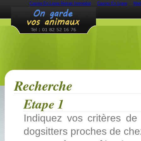
Casino En Ligne Retrait Immédiat
Casino En Ligne
Mei
Recherche
Etape 1
Indiquez vos critères de 
dogsitters proches de che