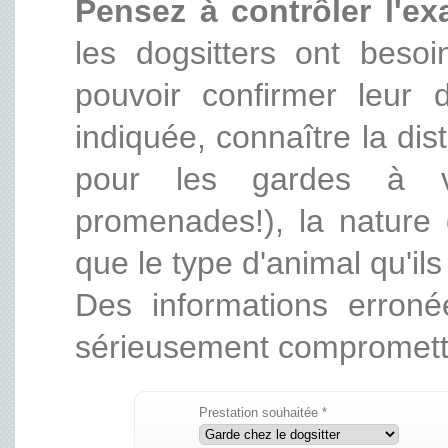
Pensez à contrôler l'ex
les dogsitters ont beso
pouvoir confirmer leur d
indiquée, connaître la di
pour les gardes à v
promenades!), la nature 
que le type d'animal qu'ils
Des informations erroné
sérieusement compromettr
Prestation souhaitée *