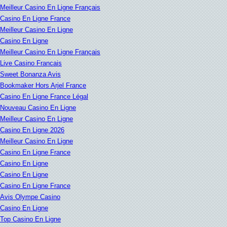
Meilleur Casino En Ligne Français
Casino En Ligne France
Meilleur Casino En Ligne
Casino En Ligne
Meilleur Casino En Ligne Français
Live Casino Francais
Sweet Bonanza Avis
Bookmaker Hors Arjel France
Casino En Ligne France Légal
Nouveau Casino En Ligne
Meilleur Casino En Ligne
Casino En Ligne 2026
Meilleur Casino En Ligne
Casino En Ligne France
Casino En Ligne
Casino En Ligne
Casino En Ligne France
Avis Olympe Casino
Casino En Ligne
Top Casino En Ligne