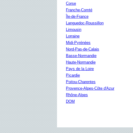
Corse
Franche-Comté
Île-de-France
Languedoc-Roussillon
Limousin
Lorraine
Midi-Pyrénées
Nord-Pas-de-Calais
Basse-Normandie
Haute-Normandie
Pays de la Loire
Picardie
Poitou-Charentes
Provence-Alpes-Côte d'Azur
Rhône-Alpes
DOM