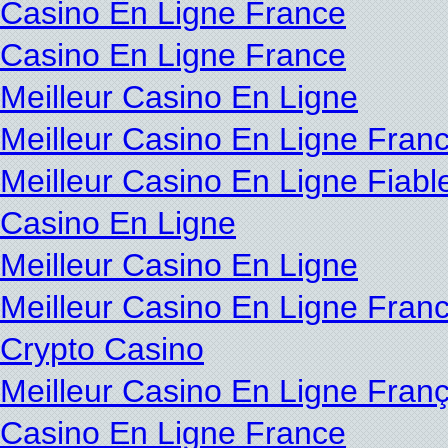
Casino En Ligne France
Casino En Ligne France
Meilleur Casino En Ligne
Meilleur Casino En Ligne Franc
Meilleur Casino En Ligne Fiabl
Casino En Ligne
Meilleur Casino En Ligne
Meilleur Casino En Ligne Fran
Crypto Casino
Meilleur Casino En Ligne Franç
Casino En Ligne France