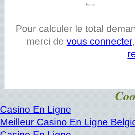
Furet
-
Pour calculer le total dema
merci de
vous connecter
r
Coo
Casino En Ligne
Meilleur Casino En Ligne Belgi
Casino En Ligne