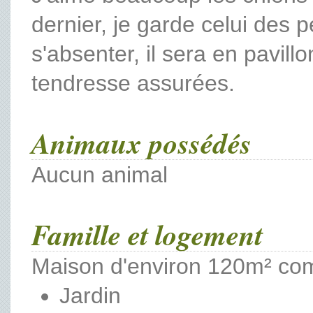
dernier, je garde celui des 
s'absenter, il sera en pavil
tendresse assurées.
Animaux possédés
Aucun animal
Famille et logement
Maison d'environ 120m² com
Jardin