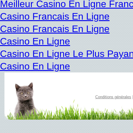
Meilleur Casino En Ligne Fran
Casino Francais En Ligne
Casino Francais En Ligne
Casino En Ligne
Casino En Ligne Le Plus Payan
Casino En Ligne
Conditions générales