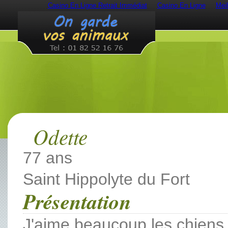
Casino En Ligne Retrait Immédiat
Casino En Ligne
Mei
Odette
77 ans
Saint Hippolyte du Fort
Présentation
J'aime beaucoup les chiens 