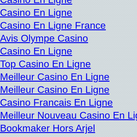
Casino En Ligne
Casino En Ligne France
Avis Olympe Casino
Casino En Ligne
Top Casino En Ligne
Meilleur Casino En Ligne
Meilleur Casino En Ligne
Casino Francais En Ligne
Meilleur Nouveau Casino En L
Bookmaker Hors Arjel