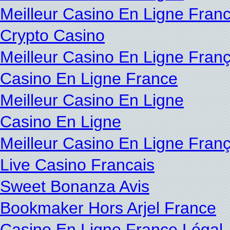
Meilleur Casino En Ligne Fran
Crypto Casino
Meilleur Casino En Ligne Franç
Casino En Ligne France
Meilleur Casino En Ligne
Casino En Ligne
Meilleur Casino En Ligne Franç
Live Casino Francais
Sweet Bonanza Avis
Bookmaker Hors Arjel France
Casino En Ligne France Légal