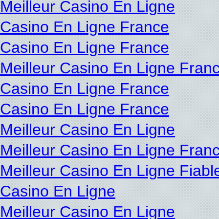
Meilleur Casino En Ligne
Casino En Ligne France
Casino En Ligne France
Meilleur Casino En Ligne Franc
Casino En Ligne France
Casino En Ligne France
Meilleur Casino En Ligne
Meilleur Casino En Ligne Franc
Meilleur Casino En Ligne Fiabl
Casino En Ligne
Meilleur Casino En Ligne