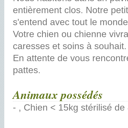
entièrement clos. Notre petit
s'entend avec tout le mond
Votre chien ou chienne vivra
caresses et soins à souhait.
En attente de vous rencont
pattes.
Animaux possédés
- , Chien < 15kg stérilisé de