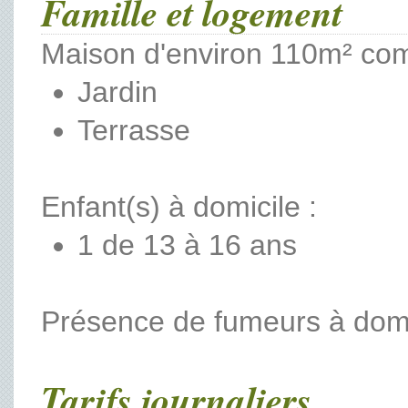
Famille et logement
Maison d'environ 110m² com
Jardin
Terrasse
Enfant(s) à domicile :
1 de 13 à 16 ans
Présence de fumeurs à domi
Tarifs journaliers