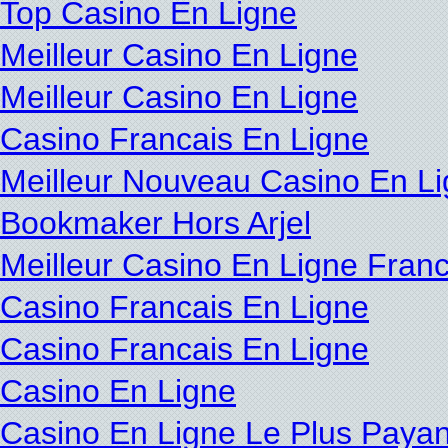
Top Casino En Ligne
Meilleur Casino En Ligne
Meilleur Casino En Ligne
Casino Francais En Ligne
Meilleur Nouveau Casino En L
Bookmaker Hors Arjel
Meilleur Casino En Ligne Fran
Casino Francais En Ligne
Casino Francais En Ligne
Casino En Ligne
Casino En Ligne Le Plus Payan