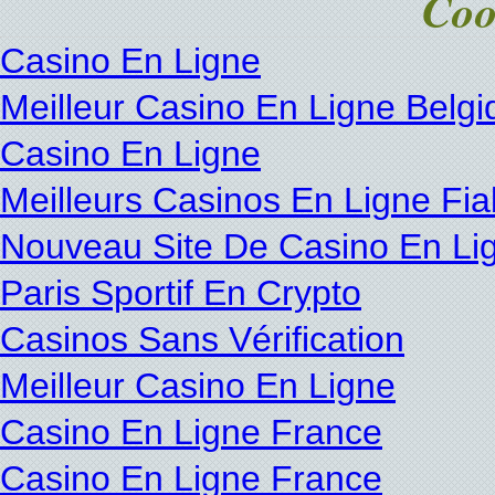
Coo
Casino En Ligne
Meilleur Casino En Ligne Belgi
Casino En Ligne
Meilleurs Casinos En Ligne Fia
Nouveau Site De Casino En Li
Paris Sportif En Crypto
Casinos Sans Vérification
Meilleur Casino En Ligne
Casino En Ligne France
Casino En Ligne France