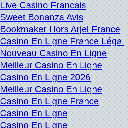
Live Casino Francais
Sweet Bonanza Avis
Bookmaker Hors Arjel France
Casino En Ligne France Légal
Nouveau Casino En Ligne
Meilleur Casino En Ligne
Casino En Ligne 2026
Meilleur Casino En Ligne
Casino En Ligne France
Casino En Ligne
Casino En Ligne