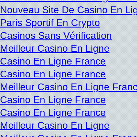
Nouveau Site De Casino En Li
Paris Sportif En Crypto
Casinos Sans Vérification
Meilleur Casino En Ligne
Casino En Ligne France
Casino En Ligne France
Meilleur Casino En Ligne Franc
Casino En Ligne France
Casino En Ligne France
Meilleur Casino En Ligne