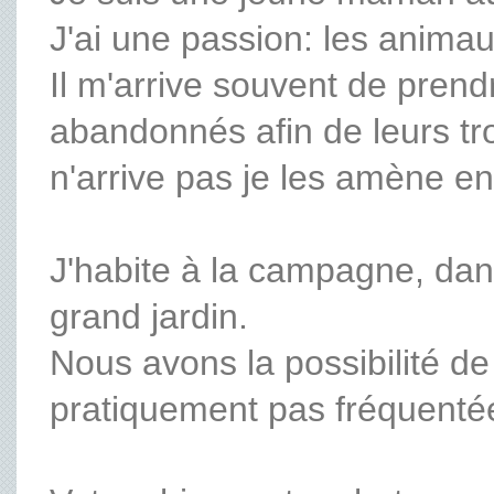
J'ai une passion: les animau
Il m'arrive souvent de pren
abandonnés afin de leurs tro
n'arrive pas je les amène en
J'habite à la campagne, da
grand jardin.
Nous avons la possibilité d
pratiquement pas fréquentée