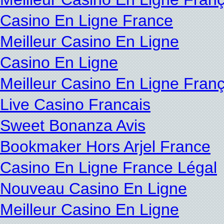
Casino En Ligne France
Meilleur Casino En Ligne
Casino En Ligne
Meilleur Casino En Ligne Franç
Live Casino Francais
Sweet Bonanza Avis
Bookmaker Hors Arjel France
Casino En Ligne France Légal
Nouveau Casino En Ligne
Meilleur Casino En Ligne